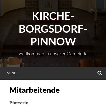
Zum
Inhalt
KIRCHE-
springen
BORGSDORF-
PINNOW
Willkommen in unserer Gemeinde
S
MENÜ
Mitarbeitende
Pfarrerin